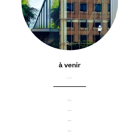
à venir
……
....
....
....
....