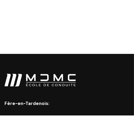
Fère-en-Tardenois:
Adresse:
31 Pl. Aristide Briand, 02130 Fère-en-Tardenois
Tél:
09.86.79
.
61.65