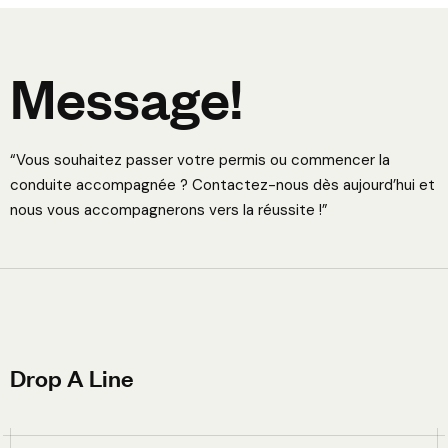
M
e
s
s
a
g
e
!
“Vous souhaitez passer votre permis ou commencer la
conduite accompagnée ? Contactez-nous dès aujourd’hui et
nous vous accompagnerons vers la réussite !”
D
r
o
p
A
L
i
n
e