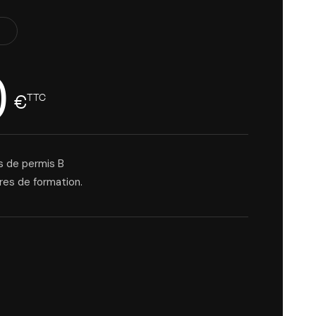
0
€
TTC
s de permis B
res de formation.