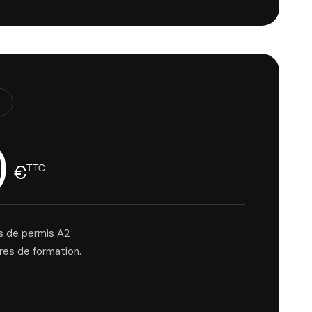
0
€
TTC
s de permis A2
res de formation.