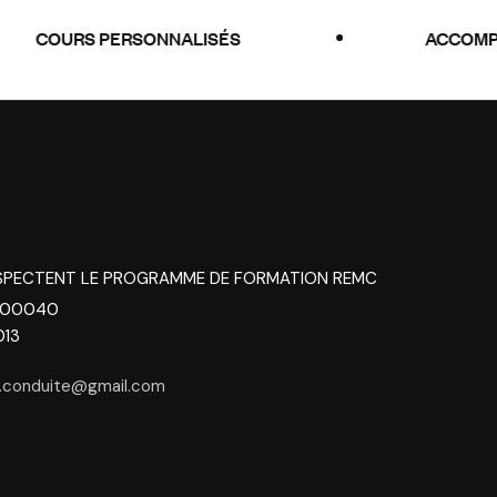
URS PERSONNALISÉS
ACCOMPAGNEM
SPECTENT LE PROGRAMME DE FORMATION REMC
200040
013
.conduite@gmail.com