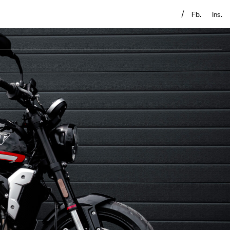
Fb.
Ins.
/