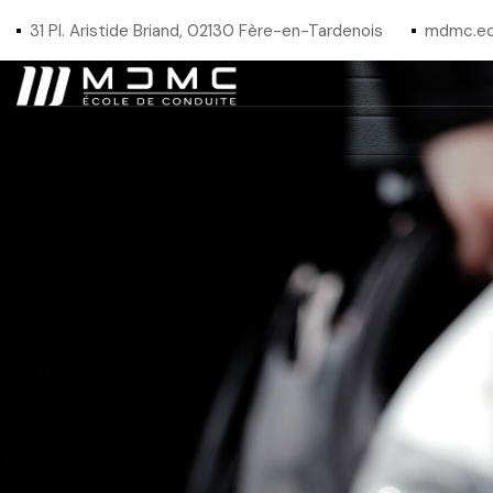
31 Pl. Aristide Briand, 02130 Fère-en-Tardenois
mdmc.ec