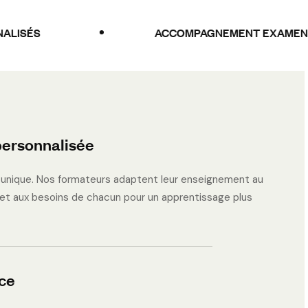
ACCOMPAGNEMENT EXAMEN
ersonnalisée
C
H
Â
T
E
A
U
-
T
unique. Nos formateurs adaptent leur enseignement au
 et aux besoins de chacun pour un apprentissage plus
ce