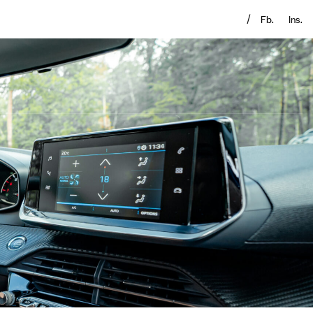
Fb.
Ins.
/