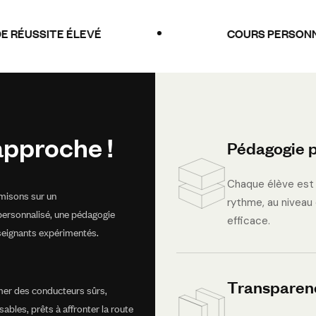
ÉLEVÉ
COURS PERSONNALISÉS
approche !
Pédagogie p
Chaque élève est 
isons sur un
rythme, au niveau
rsonnalisé, une pédagogie
efficace.
eignants expérimentés.
Transparen
rmer des conducteurs sûrs,
ables, prêts à affronter la route