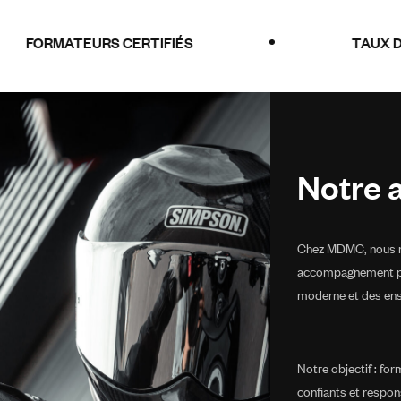
URS CERTIFIÉS
TAUX DE RÉUSSITE 
Notre 
Chez MDMC, nous m
accompagnement pe
moderne et des ens
Notre objectif : fo
confiants et respons