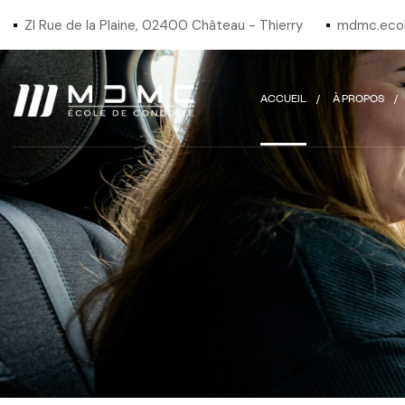
ZI Rue de la Plaine, 02400 Château - Thierry
mdmc.ecol
ACCUEIL
À PROPOS