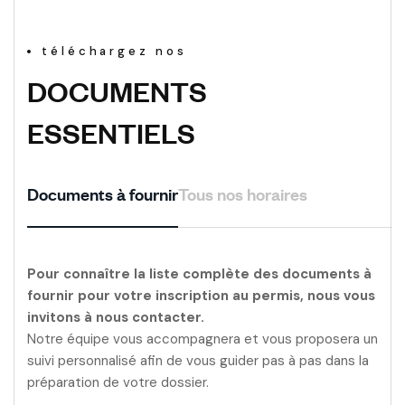
t
é
l
é
c
h
a
r
g
e
z
n
o
s
D
O
C
U
M
E
N
T
S
E
S
S
E
N
T
I
E
L
S
Documents à fournir
Tous nos horaires
Pour connaître la liste complète des documents à
fournir pour votre inscription au permis, nous vous
invitons à nous contacter.
Notre équipe vous accompagnera et vous proposera un
suivi personnalisé afin de vous guider pas à pas dans la
préparation de votre dossier.