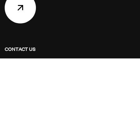
CONTACT US
Address Studios
206 Mail Parking Nuages, 14529 Levallois-Perret,
France.
Mail Us:
Maikoarchitecture@gmail.com
Call Us:
+8120-360-4027