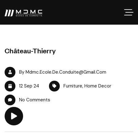
Château-Thierry
By Mdmc.ecole.de.conduite@gmail.com
12 Sep 24
Furniture
,
Home Decor
No Comments